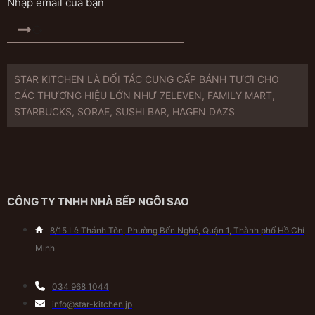
STAR KITCHEN LÀ ĐỐI TÁC CUNG CẤP BÁNH TƯƠI CHO
CÁC THƯƠNG HIỆU LỚN NHƯ 7ELEVEN, FAMILY MART,
STARBUCKS, SORAE, SUSHI BAR, HAGEN DAZS
CÔNG TY TNHH NHÀ BẾP NGÔI SAO
8/15 Lê Thánh Tôn, Phường Bến Nghé, Quận 1, Thành phố Hồ Chí
Minh
034 968 1044
info@star-kitchen.jp