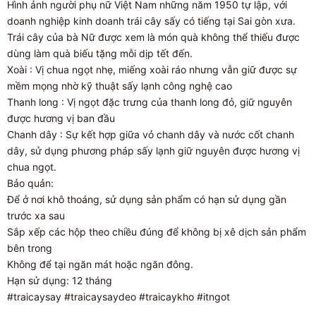
Hình ảnh người phụ nữ Việt Nam những năm 1950 tự lập, với
doanh nghiệp kinh doanh trái cây sấy có tiếng tại Sai gòn xưa.
Trái cây của bà Nữ được xem là món quà không thể thiếu được
dùng làm quà biếu tặng mỗi dịp tết đến.
Xoài : Vị chua ngọt nhẹ, miếng xoài ráo nhưng vẫn giữ được sự
mềm mọng nhờ kỹ thuật sấy lạnh công nghệ cao
Thanh long : Vị ngọt đặc trưng của thanh long đỏ, giữ nguyên
được hương vị ban đầu
Chanh dây : Sự kết hợp giữa vỏ chanh dây và nước cốt chanh
dây, sử dụng phương pháp sấy lạnh giữ nguyên được hương vị
chua ngọt.
Bảo quản:
Để ở nơi khô thoáng, sử dụng sản phẩm có hạn sử dụng gần
trước xa sau
Sắp xếp các hộp theo chiều đúng để không bị xê dịch sản phẩm
bên trong
Không để tại ngăn mát hoặc ngăn đông.
Hạn sử dụng: 12 tháng
#traicaysay #traicaysaydeo #traicaykho #itngot