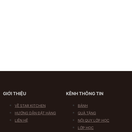
GIỚI THIỆU
KÊNH THÔNG TIN
VỀ STAR KITCHEN
BÁNH
HƯỚNG DẪN ĐẶT HÀNG
QUÀ TẶNG
LIÊN HỆ
NỘI QUY LỚP HỌC
LỚP HỌC