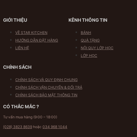
GIỚI THIỆU
KÊNH THÔNG TIN
VỀ STAR KITCHEN
BÁNH
HƯỚNG DẪN ĐẶT HÀNG
QUÀ TẶNG
LIÊN HỆ
NỘI QUY LỚP HỌC
LỚP HỌC
CHÍNH SÁCH
CHÍNH SÁCH VÀ QUY ĐỊNH CHUNG
CHÍNH SÁCH VẬN CHUYỂN & ĐỔI TRẢ
CHÍNH SÁCH BẢO MẬT THÔNG TIN
CÓ THẮC MẮC ?
Tư vấn mua hàng (9:00 – 18:00)
(028) 3823 8639
hoặc
034 968 1044